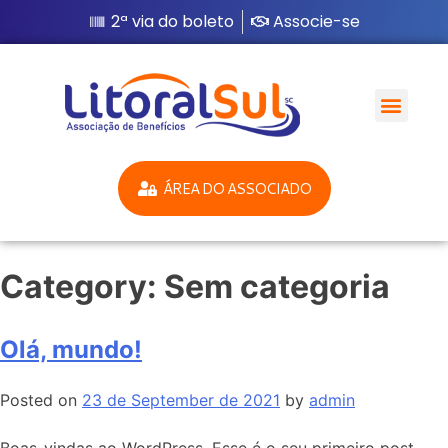
2ª via do boleto
Associe-se
ÁREA DO ASSOCIADO
Category:
Sem categoria
Olá, mundo!
Posted on
23 de September de 2021
by
admin
Boas-vindas ao WordPress. Esse é o seu primeiro post.